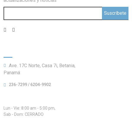
actualizaciones y noticias
Suscríbete
Información:
Ave. 17C Norte, Casa 7i, Betania,
Panamá
236-7299 / 6204-9902
Horario:
Lun - Vie: 8:00 am - 5:00 pm,
Sab - Dom: CERRADO
Nuestros Servicios